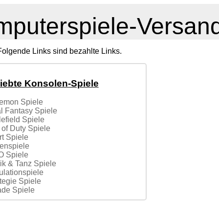
puterspiele-Versan
Folgende Links sind bezahlte Links.
iebte Konsolen-Spiele
emon Spiele
l Fantasy Spiele
lefield Spiele
 of Duty Spiele
t Spiele
enspiele
 Spiele
ik & Tanz Spiele
lationspiele
tegie Spiele
ade Spiele