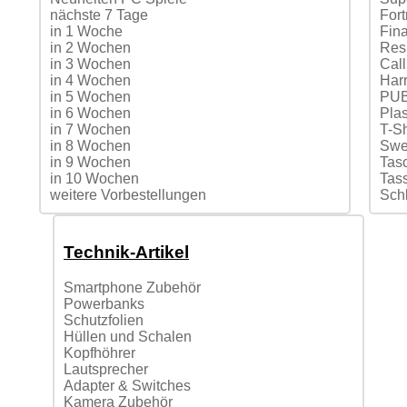
nächste 7 Tage
Fort
in 1 Woche
Fina
in 2 Wochen
Resi
in 3 Wochen
Call
in 4 Wochen
Harr
in 5 Wochen
PUB
in 6 Wochen
Plas
in 7 Wochen
T-Sh
in 8 Wochen
Swe
in 9 Wochen
Tas
in 10 Wochen
Tas
weitere Vorbestellungen
Sch
Technik-Artikel
Smartphone Zubehör
Powerbanks
Schutzfolien
Hüllen und Schalen
Kopfhöhrer
Lautsprecher
Adapter & Switches
Kamera Zubehör